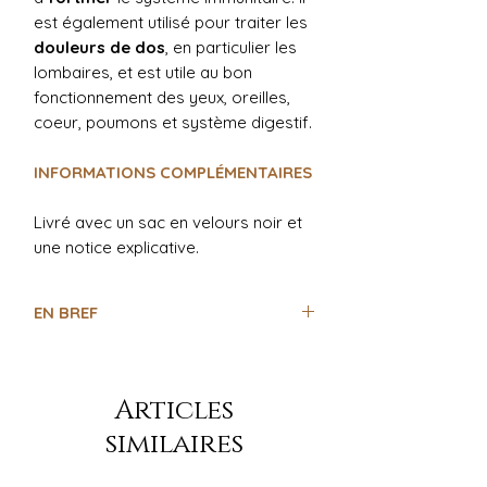
est également utilisé pour traiter les
douleurs de dos
, en particulier les
lombaires, et est utile au bon
fonctionnement des yeux, oreilles,
coeur, poumons et système digestif.
INFORMATIONS COMPLÉMENTAIRES
Livré avec un sac en velours noir et
une notice explicative.
EN BREF
- Runes de la mythologie nordique
- Alphabet runique (ancien Futhark)
- Livré avec une notice explicative
Articles
similaires
Le cristal de roche
- Éloigne le mal et les ténèbres