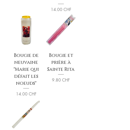
Prix
14.00 CHF
Bougie de
Bougie et
neuvaine
prière à
"Marie qui
Sainte Rita
défait les
Prix
9.80 CHF
noeuds"
Prix
14.00 CHF