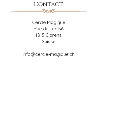
Contact
Cercle Magique
Rue du Lac 86
1815 Clarens
Suisse
info@cercle-magique.ch
Liens
Contact
Paiement et livraison
Politique de retour
Conditions générales de vente
Charte de confidentialité