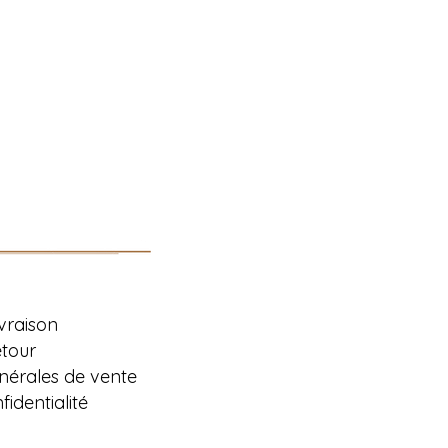
ivraison
etour
nérales de vente
identialité