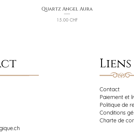
Quartz Angel Aura
Aperçu rapide
Prix
15.00 CHF
act
Liens
Contact
Paiement et l
Politique de r
Conditions gé
Charte de conf
gique.ch