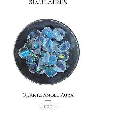
similaires
Quartz Angel Aura
Sphère de Tourma
Prix
15.00 CHF