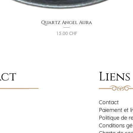
Quartz Angel Aura
Aperçu rapide
Prix
15.00 CHF
act
Liens
Contact
Paiement et l
Politique de r
Conditions gé