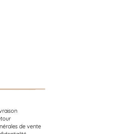
ivraison
etour
nérales de vente