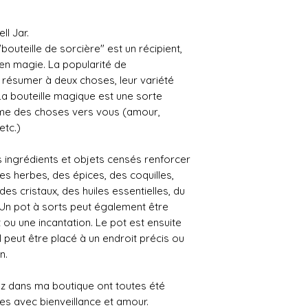
ll Jar.
bouteille de sorcière" est un récipient,
é en magie. La popularité de
 résumer à deux choses, leur variété
. La bouteille magique est une sorte
erme des choses vers vous (amour,
etc.)
rs ingrédients et objets censés renforcer
es herbes, des épices, des coquilles,
des cristaux, des huiles essentielles, du
.. Un pot à sorts peut également être
t ou une incantation. Le pot est ensuite
Il peut être placé à un endroit précis ou
n.
ez dans ma boutique ont toutes été
ées avec bienveillance et amour.