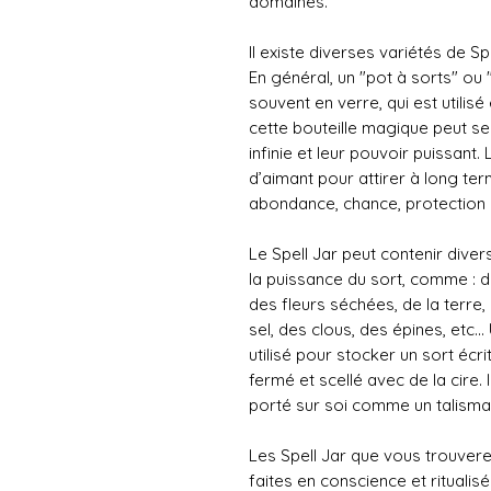
domaines.
Il existe diverses variétés de Spe
En général, un "pot à sorts" ou "
souvent en verre, qui est utilis
cette bouteille magique peut se
infinie et leur pouvoir puissant
d’aimant pour attirer à long t
abondance, chance, protection 
Le Spell Jar peut contenir dive
la puissance du sort, comme : d
des fleurs séchées, de la terre, 
sel, des clous, des épines, etc.
utilisé pour stocker un sort écri
fermé et scellé avec de la cire. 
porté sur soi comme un talisma
Les Spell Jar que vous trouver
faites en conscience et ritualis