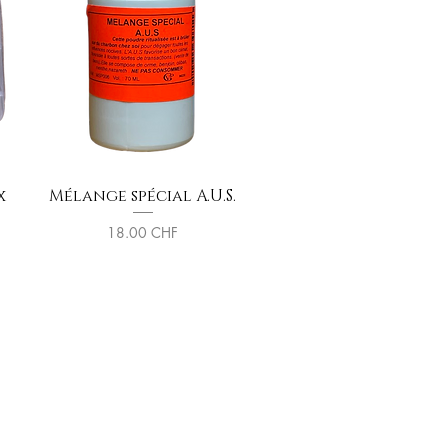
x
Mélange spécial A.U.S.
Prix
18.00 CHF