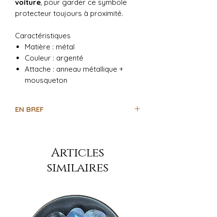
voiture
, pour garder ce symbole
protecteur toujours à proximité.
Caractéristiques
Matière : métal
Couleur : argenté
Attache : anneau métallique +
mousqueton
EN BREF
un
nouveau véhicule
un
départ en voyage
un
permis de conduire
Articles
similaires