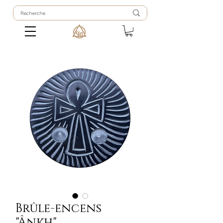
Brûle-encens
"Ânkh"