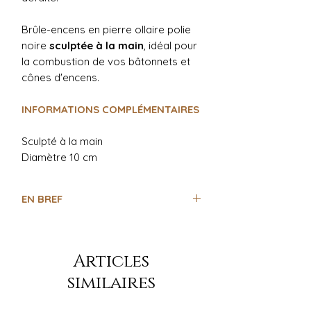
Brûle-encens en pierre ollaire polie
noire
sculptée à la main
, idéal pour
la combustion de vos bâtonnets et
cônes d'encens.
INFORMATIONS COMPLÉMENTAIRES
Sculpté à la main
Diamètre 10 cm
EN BREF
- En pierre ollaire polie noire
- Sculpté à la main
- Pour bâtonnets et cônes d'encens
Articles
similaires
Croix égyptienne Ânkh
- Symbole de fertilité, prospérité et