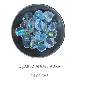
bonne fortune
- Hiéroglyphe égyptien signifiant
"Vie"
Quartz Angel Aura
Sphère de Tourma
Prix
15.00 CHF